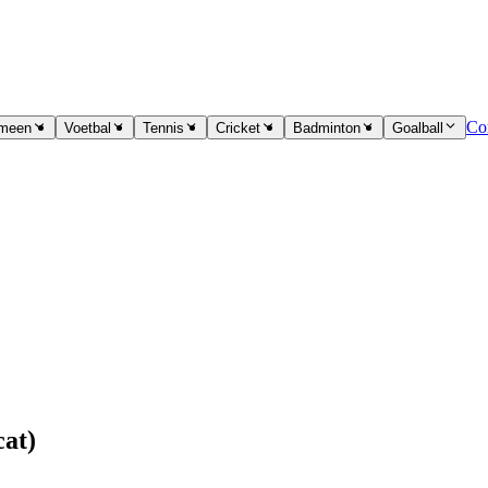
Co
emeen
Voetbal
Tennis
Cricket
Badminton
Goalball
cat)