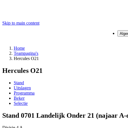
Skip to main content
Alg
Home
Teampagina's
Hercules O21
Hercules O21
Stand
Uitslagen
Programma
Beker
Selectie
Stand 0701 Landelijk Onder 21 (najaar A-
Divisie 4 A